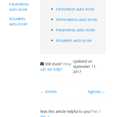
Paramètres
Facturation auto-école
auto-école
Actualités
Informations auto-école
auto-école
Paramètres auto-école
Actualités auto-école
Updated on
Still stuck?
How
September 11,
can we help?
2017
Doc
← Drivelo
Agenda →
navigation
Was this article helpful to you?
No
1
Yes
1