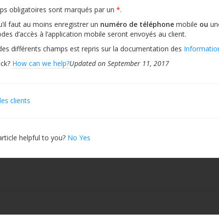
ps obligatoires sont marqués par un
*
.
u’il faut au moins enregistrer un
numéro de téléphone
mobile
ou
un
odes d’accès à l’application mobile seront envoyés au client.
 des différents champs est repris sur la documentation des
Information
tuck?
How can we help?
Updated on September 11, 2017
es clients
ation
rticle helpful to you?
No
Yes