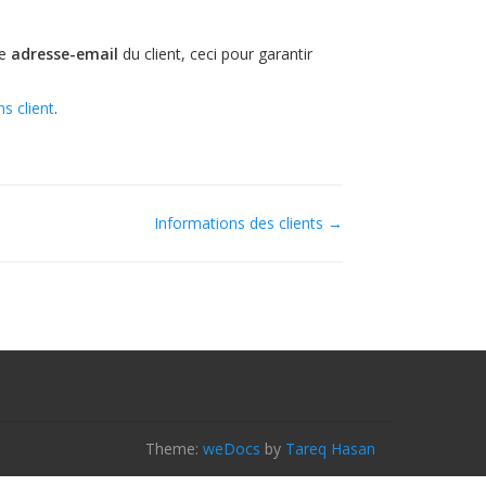
e
adresse-email
du client, ceci pour garantir
s client
.
Informations des clients →
Theme:
weDocs
by
Tareq Hasan