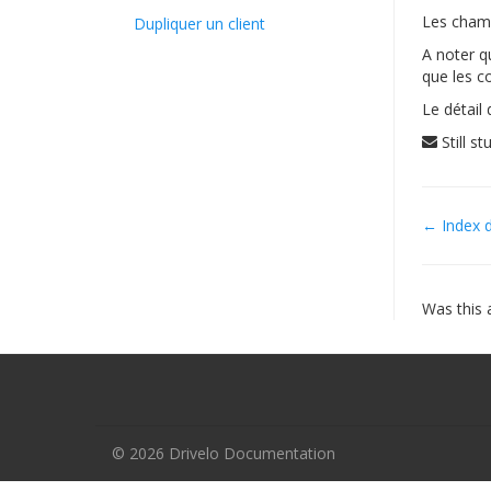
Les cham
Dupliquer un client
A noter q
que les c
Le détail
Still s
Doc
← Index d
navig
Was this a
© 2026 Drivelo Documentation