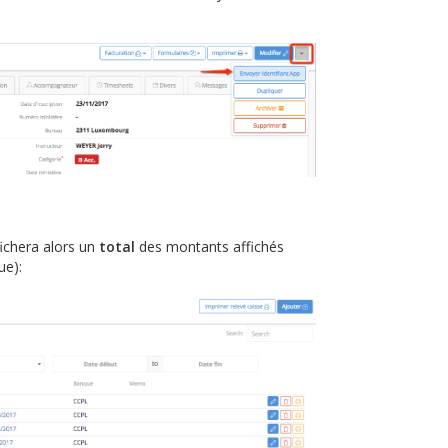
ffichera alors un
total
des montants affichés
ue):