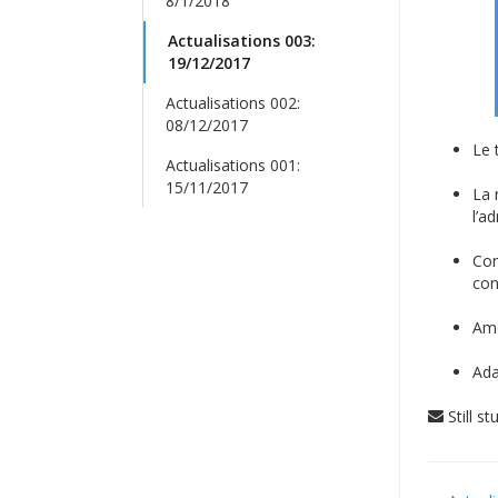
8/1/2018
Actualisations 003:
19/12/2017
Actualisations 002:
08/12/2017
Le 
Actualisations 001:
15/11/2017
La 
l’a
Cor
con
Amé
Ada
Still s